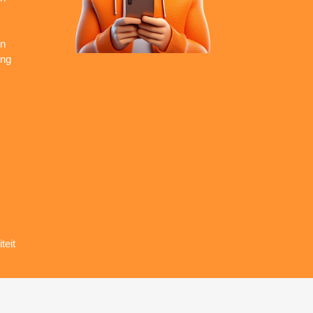
en
ing
teit