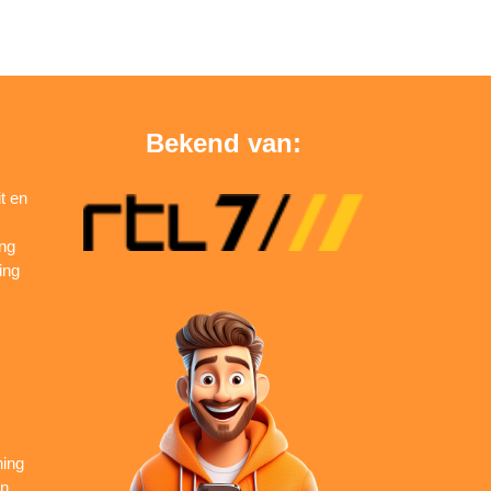
Bekend van:
t en
ing
ing
ning
en