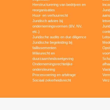
Herstructurering van bedrijven en
Inca
reorganisaties
Jurid
Huur- en verhuurrecht
aans
Juridisch advies bij
letse
ondernemingsvormen (BV, NV,
Juri
etc.)
cont
Juridische audits en due diligence
Lets
Juridische begeleiding bij
Mede
faillissementen
Opst
Milieurecht en
voor
duurzaamheidswetgeving
Scha
Ondernemingsrechtelijke
afha
ondersteuning
Vast
Procesvoering en arbitrage
Verm
Sociaal zekerheidsrecht
Verz