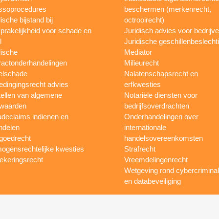
ssoprocedures
beschermen (merkenrecht,
ische bijstand bij
octrooirecht)
prakelijkheid voor schade en
Juridisch advies voor bedrijv
l
Juridische geschillenbeslecht
dische
Mediator
ractonderhandelingen
Milieurecht
elschade
Nalatenschapsrecht en
dingingsrecht advies
erfkwesties
ellen van algemene
Notariële diensten voor
waarden
bedrijfsoverdrachten
declaims indienen en
Onderhandelingen over
ndelen
internationale
goedrecht
handelsovereenkomsten
ogensrechtelijke kwesties
Strafrecht
ekeringsrecht
Vreemdelingenrecht
Wetgeving rond cybercriminali
en databeveiliging