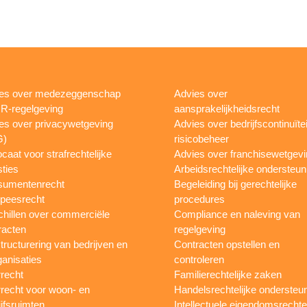
es over medezeggenschap
Advies over
R-regelgeving
aansprakelijkheidsrecht
es over privacywetgeving
Advies over bedrijfscontinuïtei
G)
risicobeheer
caat voor strafrechtelijke
Advies over franchisewetgev
ties
Arbeidsrechtelijke ondersteun
sumentenrecht
Begeleiding bij gerechtelijke
peesrecht
procedures
hillen over commerciële
Compliance en naleving van
racten
regelgeving
tructurering van bedrijven en
Contracten opstellen en
ganisaties
controleren
recht
Familierechtelijke zaken
recht voor woon- en
Handelsrechtelijke ondersteu
ijfsruimten
Intellectuele eigendomsrecht