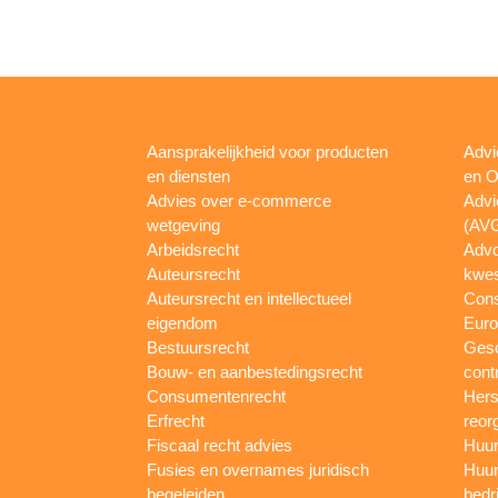
Aansprakelijkheid voor producten
Advi
en diensten
en O
Advies over e-commerce
Advi
wetgeving
(AV
Arbeidsrecht
Advo
Auteursrecht
kwes
Auteursrecht en intellectueel
Con
eigendom
Euro
Bestuursrecht
Gesc
Bouw- en aanbestedingsrecht
cont
Consumentenrecht
Hers
Erfrecht
reor
Fiscaal recht advies
Huur
Fusies en overnames juridisch
Huur
begeleiden
bedr