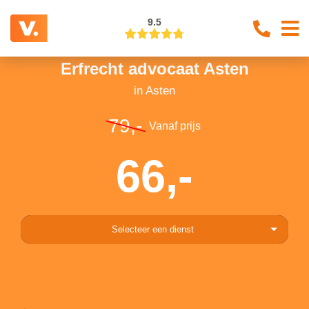
9.5
Erfrecht advocaat Asten
in Asten
79,-
Vanaf prijs
66,-
Selecteer een dienst