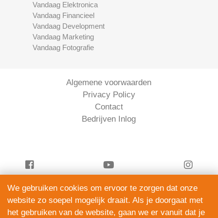
Vandaag Elektronica
Vandaag Financieel
Vandaag Development
Vandaag Marketing
Vandaag Fotografie
Algemene voorwaarden
Privacy Policy
Contact
Bedrijven Inlog
We gebruiken cookies om ervoor te zorgen dat onze
Vandaag Juridisch is onderdeel van
website zo soepel mogelijk draait. Als je doorgaat met
ServiceRight B.V. | KVK 90914872
het gebruiken van de website, gaan we er vanuit dat je