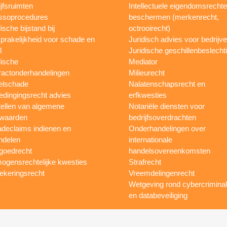
ijfsruimten
Intellectuele eigendomsrecht
ssoprocedures
beschermen (merkenrecht,
ische bijstand bij
octrooirecht)
prakelijkheid voor schade en
Juridisch advies voor bedrijv
l
Juridische geschillenbeslecht
dische
Mediator
ractonderhandelingen
Milieurecht
elschade
Nalatenschapsrecht en
dingingsrecht advies
erfkwesties
ellen van algemene
Notariële diensten voor
waarden
bedrijfsoverdrachten
declaims indienen en
Onderhandelingen over
ndelen
internationale
goedrecht
handelsovereenkomsten
ogensrechtelijke kwesties
Strafrecht
ekeringsrecht
Vreemdelingenrecht
Wetgeving rond cybercriminali
en databeveiliging