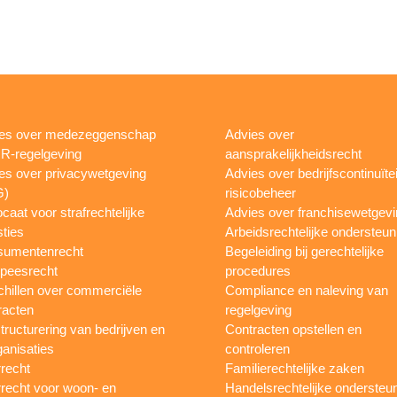
es over medezeggenschap
Advies over
R-regelgeving
aansprakelijkheidsrecht
es over privacywetgeving
Advies over bedrijfscontinuïtei
G)
risicobeheer
caat voor strafrechtelijke
Advies over franchisewetgev
ties
Arbeidsrechtelijke ondersteun
sumentenrecht
Begeleiding bij gerechtelijke
peesrecht
procedures
hillen over commerciële
Compliance en naleving van
racten
regelgeving
tructurering van bedrijven en
Contracten opstellen en
ganisaties
controleren
recht
Familierechtelijke zaken
recht voor woon- en
Handelsrechtelijke ondersteu