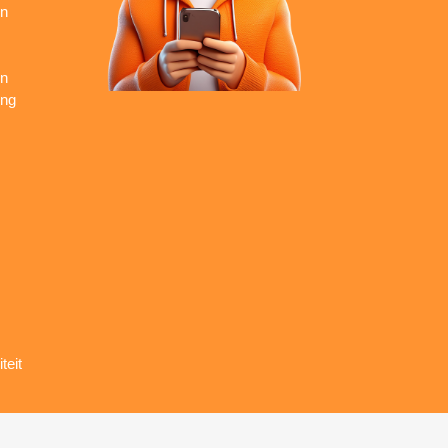
en
en
ing
teit