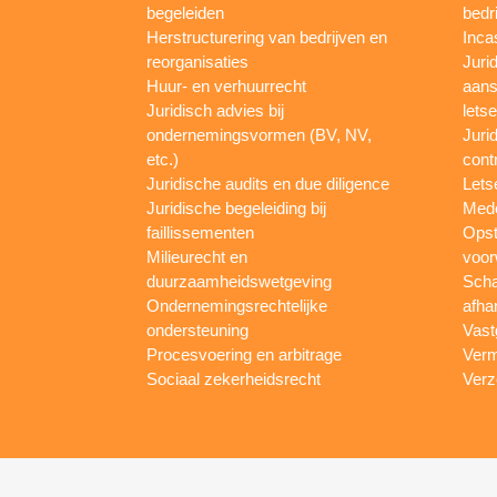
begeleiden
bedr
Herstructurering van bedrijven en
Inca
reorganisaties
Jurid
Huur- en verhuurrecht
aans
Juridisch advies bij
letse
ondernemingsvormen (BV, NV,
Juri
etc.)
cont
Juridische audits en due diligence
Lets
Juridische begeleiding bij
Mede
faillissementen
Opst
Milieurecht en
voor
duurzaamheidswetgeving
Scha
Ondernemingsrechtelijke
afha
ondersteuning
Vast
Procesvoering en arbitrage
Verm
Sociaal zekerheidsrecht
Verz