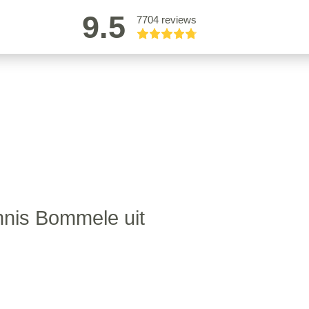
9.5
7704 reviews
nis Bommele uit