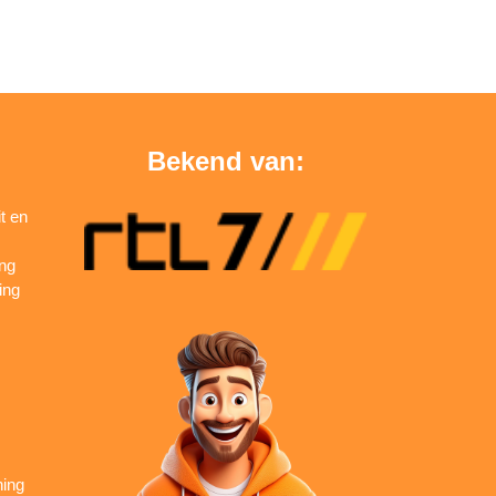
Bekend van:
t en
ing
ing
ning