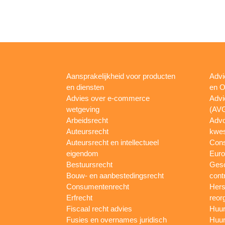
Aansprakelijkheid voor producten
Advi
en diensten
en O
Advies over e-commerce
Advi
wetgeving
(AV
Arbeidsrecht
Advo
Auteursrecht
kwes
Auteursrecht en intellectueel
Con
eigendom
Euro
Bestuursrecht
Gesc
Bouw- en aanbestedingsrecht
cont
Consumentenrecht
Hers
Erfrecht
reor
Fiscaal recht advies
Huur
Fusies en overnames juridisch
Huur