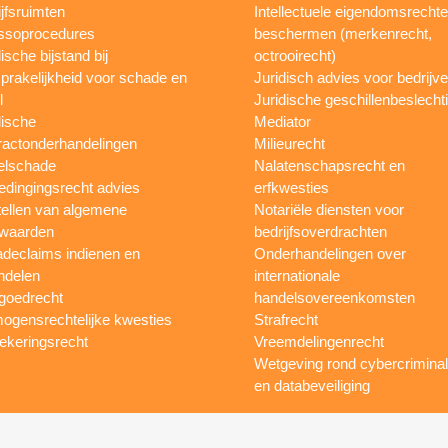
ijfsruimten
Intellectuele eigendomsrecht
ssoprocedures
beschermen (merkenrecht,
ische bijstand bij
octrooirecht)
prakelijkheid voor schade en
Juridisch advies voor bedrijv
l
Juridische geschillenbeslecht
dische
Mediator
ractonderhandelingen
Milieurecht
elschade
Nalatenschapsrecht en
dingingsrecht advies
erfkwesties
ellen van algemene
Notariële diensten voor
waarden
bedrijfsoverdrachten
declaims indienen en
Onderhandelingen over
ndelen
internationale
goedrecht
handelsovereenkomsten
ogensrechtelijke kwesties
Strafrecht
ekeringsrecht
Vreemdelingenrecht
Wetgeving rond cybercriminali
en databeveiliging