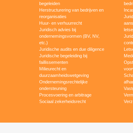
begeleiden
bedr
Herstructurering van bedrijven en
Inca
reorganisaties
Jurid
Huur- en verhuurrecht
aans
Juridisch advies bij
letse
ondernemingsvormen (BV, NV,
Juri
etc.)
cont
Juridische audits en due diligence
Lets
Juridische begeleiding bij
Mede
faillissementen
Opst
Milieurecht en
voor
duurzaamheidswetgeving
Scha
Ondernemingsrechtelijke
afha
ondersteuning
Vast
Procesvoering en arbitrage
Verm
Sociaal zekerheidsrecht
Verz