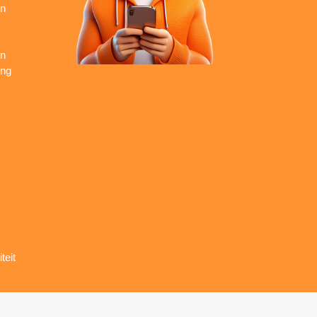
en
en
ing
teit