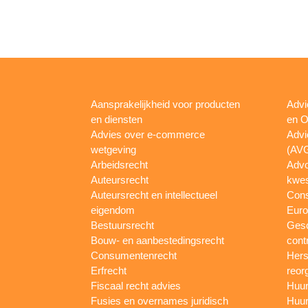
Aansprakelijkheid voor producten
Advi
en diensten
en O
Advies over e-commerce
Advi
wetgeving
(AV
Arbeidsrecht
Advo
Auteursrecht
kwes
Auteursrecht en intellectueel
Con
eigendom
Euro
Bestuursrecht
Gesc
Bouw- en aanbestedingsrecht
cont
Consumentenrecht
Hers
Erfrecht
reor
Fiscaal recht advies
Huur
Fusies en overnames juridisch
Huur