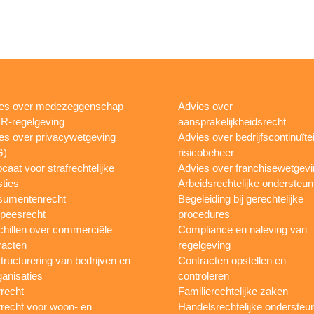
es over medezeggenschap
Advies over
R-regelgeving
aansprakelijkheidsrecht
es over privacywetgeving
Advies over bedrijfscontinuïtei
G)
risicobeheer
caat voor strafrechtelijke
Advies over franchisewetgev
ties
Arbeidsrechtelijke ondersteun
sumentenrecht
Begeleiding bij gerechtelijke
peesrecht
procedures
hillen over commerciële
Compliance en naleving van
racten
regelgeving
tructurering van bedrijven en
Contracten opstellen en
ganisaties
controleren
recht
Familierechtelijke zaken
recht voor woon- en
Handelsrechtelijke ondersteu