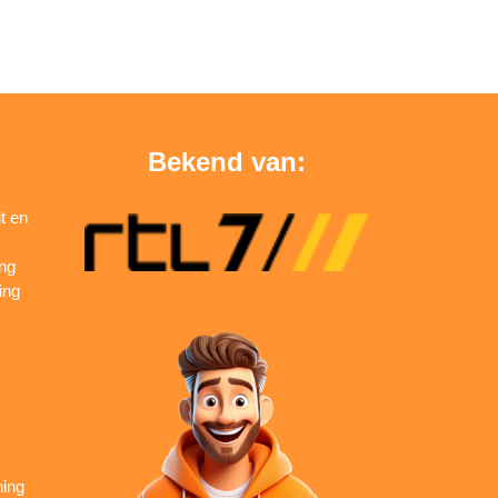
Bekend van:
t en
ing
ing
ning