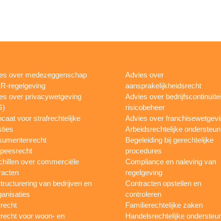
es over medezeggenschap
Advies over
R-regelgeving
aansprakelijkheidsrecht
es over privacywetgeving
Advies over bedrijfscontinuïtei
G)
risicobeheer
caat voor strafrechtelijke
Advies over franchisewetgev
ties
Arbeidsrechtelijke ondersteun
sumentenrecht
Begeleiding bij gerechtelijke
peesrecht
procedures
hillen over commerciële
Compliance en naleving van
racten
regelgeving
tructurering van bedrijven en
Contracten opstellen en
ganisaties
controleren
recht
Familierechtelijke zaken
recht voor woon- en
Handelsrechtelijke ondersteu