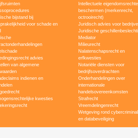
ijfsruimten
Intellectuele eigendomsrecht
ssoprocedures
beschermen (merkenrecht,
ische bijstand bij
octrooirecht)
prakelijkheid voor schade en
Juridisch advies voor bedrijv
l
Juridische geschillenbeslecht
dische
Mediator
ractonderhandelingen
Milieurecht
elschade
Nalatenschapsrecht en
dingingsrecht advies
erfkwesties
ellen van algemene
Notariële diensten voor
waarden
bedrijfsoverdrachten
declaims indienen en
Onderhandelingen over
ndelen
internationale
goedrecht
handelsovereenkomsten
ogensrechtelijke kwesties
Strafrecht
ekeringsrecht
Vreemdelingenrecht
Wetgeving rond cybercriminali
en databeveiliging