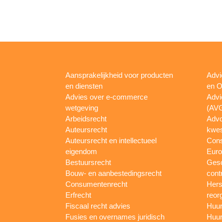
Aansprakelijkheid voor producten
Advi
en diensten
en O
Advies over e-commerce
Advi
wetgeving
(AV
Arbeidsrecht
Advo
Auteursrecht
kwes
Auteursrecht en intellectueel
Con
eigendom
Euro
Bestuursrecht
Gesc
Bouw- en aanbestedingsrecht
cont
Consumentenrecht
Hers
Erfrecht
reor
Fiscaal recht advies
Huur
Fusies en overnames juridisch
Huur