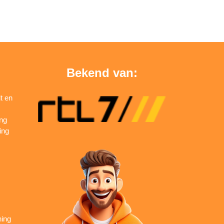
Bekend van:
t en
ing
ing
ning