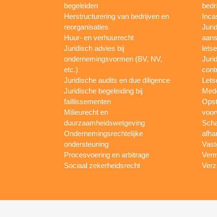
begeleiden
bedr
Herstructurering van bedrijven en
Inca
reorganisaties
Jurid
Huur- en verhuurrecht
aans
Juridisch advies bij
letse
ondernemingsvormen (BV, NV,
Juri
etc.)
cont
Juridische audits en due diligence
Lets
Juridische begeleiding bij
Mede
faillissementen
Opst
Milieurecht en
voor
duurzaamheidswetgeving
Scha
Ondernemingsrechtelijke
afha
ondersteuning
Vast
Procesvoering en arbitrage
Verm
Sociaal zekerheidsrecht
Verz