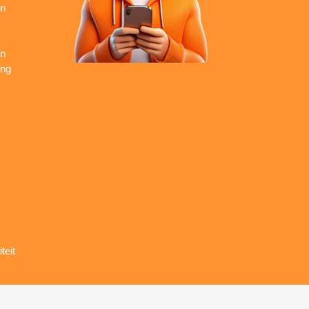
en
en
ing
teit