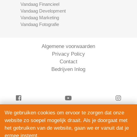
Vandaag Financieel
Vandaag Development
Vandaag Marketing
Vandaag Fotografie
Algemene voorwaarden
Privacy Policy
Contact
Bedrijven Inlog
We gebruiken cookies om ervoor te zorgen dat onze
Vandaag Juridisch is onderdeel van
website zo soepel mogelijk draait. Als je doorgaat met
ServiceRight B.V. | KVK 90914872
het gebruiken van de website, gaan we er vanuit dat je
© 2012 – 2026
ermee instemt.