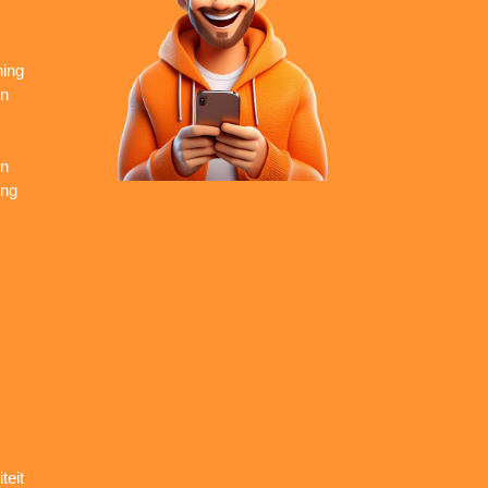
ning
en
en
ing
teit