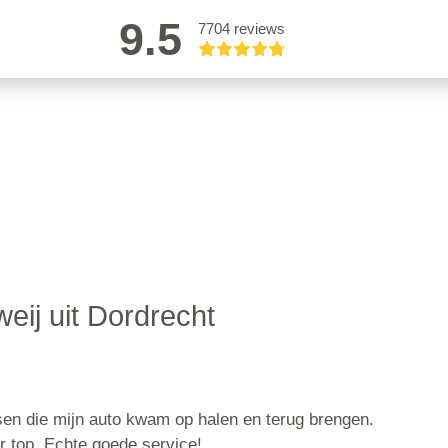
9.5
7704 reviews
eij uit Dordrecht
nsen die mijn auto kwam op halen en terug brengen.
r top. Echte goede service!