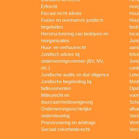
Erfrecht
reor
Fiscaal recht advies
Huur
Fusies en overnames juridisch
Huur
begeleiden
bedr
Herstructurering van bedrijven en
Inca
reorganisaties
Jurid
Huur- en verhuurrecht
aans
Juridisch advies bij
letse
ondernemingsvormen (BV, NV,
Juri
etc.)
cont
Juridische audits en due diligence
Lets
Juridische begeleiding bij
Mede
faillissementen
Opst
Milieurecht en
voor
duurzaamheidswetgeving
Scha
Ondernemingsrechtelijke
afha
ondersteuning
Vast
Procesvoering en arbitrage
Verm
Sociaal zekerheidsrecht
Verz