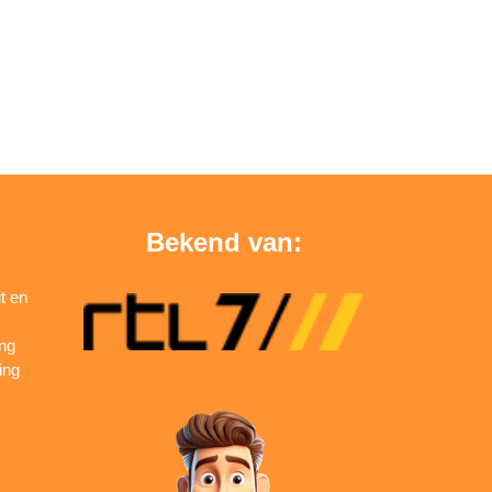
Bekend van:
t en
ing
ing