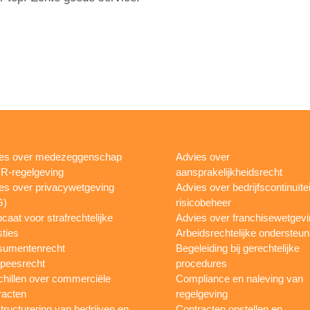
es over medezeggenschap
Advies over
R-regelgeving
aansprakelijkheidsrecht
es over privacywetgeving
Advies over bedrijfscontinuïtei
G)
risicobeheer
caat voor strafrechtelijke
Advies over franchisewetgev
ties
Arbeidsrechtelijke ondersteun
sumentenrecht
Begeleiding bij gerechtelijke
peesrecht
procedures
hillen over commerciële
Compliance en naleving van
racten
regelgeving
tructurering van bedrijven en
Contracten opstellen en