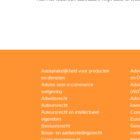
Aansprakelijkheid voor producten
Advi
en diensten
en O
Advies over e-commerce
Advi
wetgeving
(AV
Arbeidsrecht
Advo
Auteursrecht
kwes
Auteursrecht en intellectueel
Con
eigendom
Euro
Bestuursrecht
Gesc
Bouw- en aanbestedingsrecht
cont
Consumentenrecht
Hers