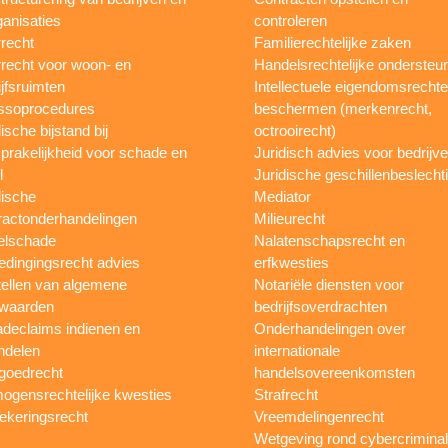
ganisaties
controleren
recht
Familierechtelijke zaken
recht voor woon- en
Handelsrechtelijke ondersteu
ijfsruimten
Intellectuele eigendomsrecht
ssoprocedures
beschermen (merkenrecht,
ische bijstand bij
octrooirecht)
prakelijkheid voor schade en
Juridisch advies voor bedrijv
l
Juridische geschillenbeslecht
dische
Mediator
ractonderhandelingen
Milieurecht
elschade
Nalatenschapsrecht en
dingingsrecht advies
erfkwesties
ellen van algemene
Notariële diensten voor
waarden
bedrijfsoverdrachten
declaims indienen en
Onderhandelingen over
ndelen
internationale
goedrecht
handelsovereenkomsten
ogensrechtelijke kwesties
Strafrecht
ekeringsrecht
Vreemdelingenrecht
Wetgeving rond cybercriminali