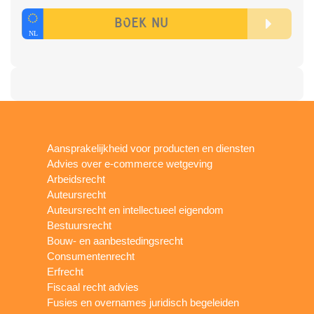
Aansprakelijkheid voor producten en diensten
Advies over e-commerce wetgeving
Arbeidsrecht
Auteursrecht
Auteursrecht en intellectueel eigendom
Bestuursrecht
Bouw- en aanbestedingsrecht
Consumentenrecht
Erfrecht
Fiscaal recht advies
Fusies en overnames juridisch begeleiden