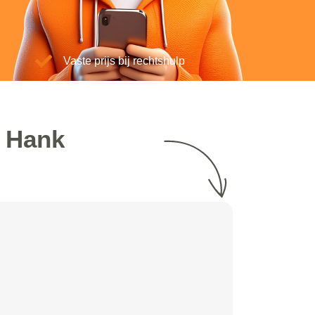
Vaste prijs bij rechtshulp
t Hank