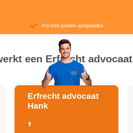
Pro Deo juristen aangesloten
erkt een Erfrecht advocaa
Erfrecht advocaat
Hank
,