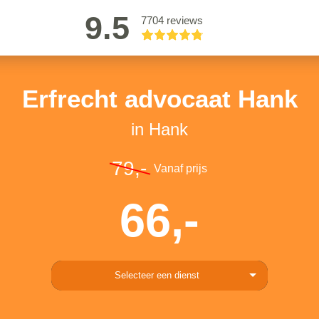
9.5
7704 reviews
Erfrecht advocaat Hank
in Hank
79,-
Vanaf prijs
66,-
Selecteer een dienst