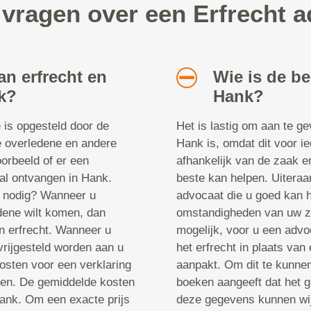
 vragen over een Erfrecht 
an erfrecht en
Wie is de be
nk?
Hank?
e is opgesteld door de
Het is lastig om aan te g
de overledene en andere
Hank is, omdat dit voor ie
oorbeeld of er een
afhankelijk van de zaak en
zal ontvangen in Hank.
beste kan helpen. Uiteraa
t nodig? Wanneer u
advocaat die u goed kan h
edene wilt komen, dan
omstandigheden van uw za
n erfrecht. Wanneer u
mogelijk, voor u een advo
vrijgesteld worden aan u
het erfrecht in plaats va
kosten voor een verklaring
aanpakt. Om dit te kunnen 
sten. De gemiddelde kosten
boeken aangeeft dat het 
Hank. Om een exacte prijs
deze gegevens kunnen wij