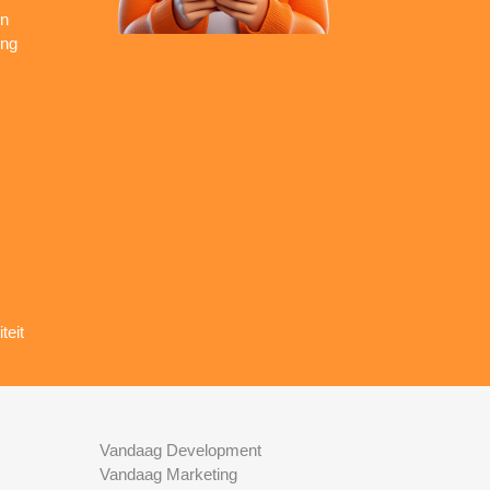
en
ing
teit
Vandaag Development
Vandaag Marketing