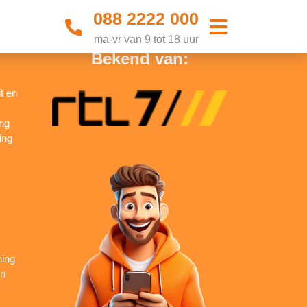
088 2222 000
ma-vr van 9 tot 18 uur
Bekend van:
t en
ing
ing
ning
en