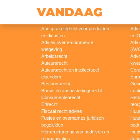
// example update test
Aansprakelijkheid voor producten
Advi
en diensten
en O
Advies over e-commerce
Advi
wetgeving
(AV
Arbeidsrecht
Advo
Auteursrecht
kwes
Auteursrecht en intellectueel
Con
eigendom
Euro
Bestuursrecht
Gesc
Bouw- en aanbestedingsrecht
cont
Consumentenrecht
Hers
Erfrecht
reor
Fiscaal recht advies
Huur
Fusies en overnames juridisch
Huur
begeleiden
bedr
Herstructurering van bedrijven en
Inca
reorganisaties
Jurid