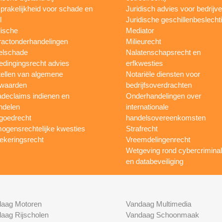
prakelijkheid voor schade en
Juridisch advies voor bedrijv
l
Juridische geschillenbeslecht
dische
Mediator
ractonderhandelingen
Milieurecht
elschade
Nalatenschapsrecht en
dingingsrecht advies
erfkwesties
ellen van algemene
Notariële diensten voor
waarden
bedrijfsoverdrachten
declaims indienen en
Onderhandelingen over
ndelen
internationale
goedrecht
handelsovereenkomsten
ogensrechtelijke kwesties
Strafrecht
ekeringsrecht
Vreemdelingenrecht
Wetgeving rond cybercriminali
en databeveiliging
aag Motoren
Vandaag Multimedia
aag Rijscholen
Vandaag Schoonmaak