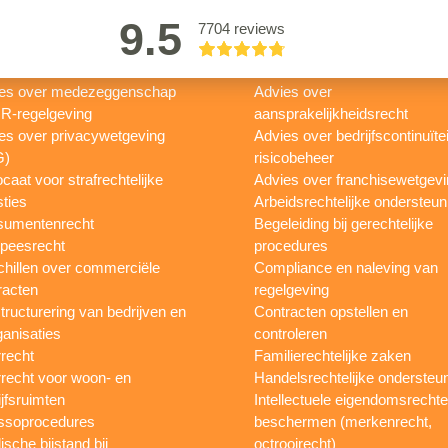
9.5
7704 reviews
es over medezeggenschap
Advies over
R-regelgeving
aansprakelijkheidsrecht
es over privacywetgeving
Advies over bedrijfscontinuïtei
G)
risicobeheer
caat voor strafrechtelijke
Advies over franchisewetgev
ties
Arbeidsrechtelijke ondersteun
sumentenrecht
Begeleiding bij gerechtelijke
peesrecht
procedures
hillen over commerciële
Compliance en naleving van
racten
regelgeving
tructurering van bedrijven en
Contracten opstellen en
ganisaties
controleren
recht
Familierechtelijke zaken
recht voor woon- en
Handelsrechtelijke ondersteu
ijfsruimten
Intellectuele eigendomsrecht
ssoprocedures
beschermen (merkenrecht,
ische bijstand bij
octrooirecht)