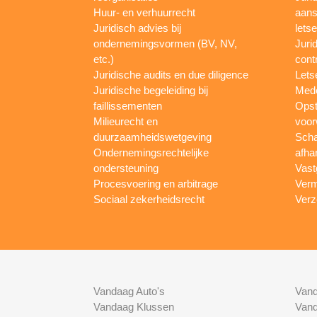
Huur- en verhuurrecht
aans
Juridisch advies bij
letse
ondernemingsvormen (BV, NV,
Juri
etc.)
cont
Juridische audits en due diligence
Lets
Juridische begeleiding bij
Mede
faillissementen
Opst
Milieurecht en
voor
duurzaamheidswetgeving
Scha
Ondernemingsrechtelijke
afha
ondersteuning
Vast
Procesvoering en arbitrage
Verm
Sociaal zekerheidsrecht
Verz
Vandaag Auto's
Vand
Vandaag Klussen
Vand