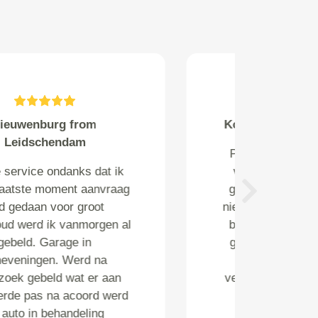
Bert Knubben from Kerkrade
Alles in nader overleg snel en
accuraat geregeld. Vriendelijk
Next