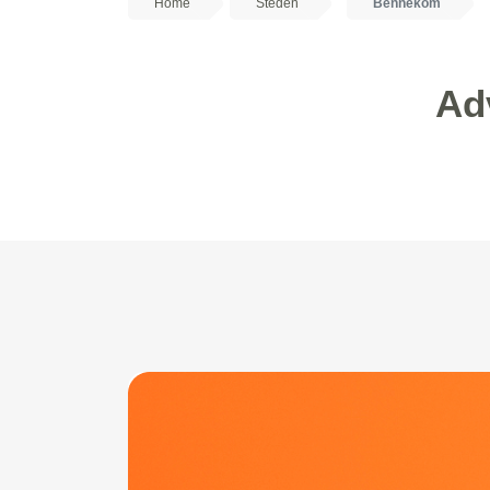
Home
Steden
Bennekom
Ad