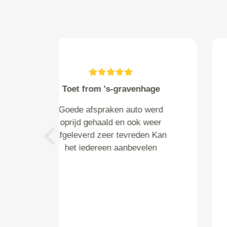
nieuwenburg from
Leidschendam
Goede service ondanks dat ik
op het laatste moment aanvraag
Previous
had gedaan voor groot
onderhoud werd ik vanmorgen al
gebeld. Garage in
scheveningen. Werd na
onderzoek gebeld wat er aan
mankeerde pas na acoord werd
de auto in behandeling