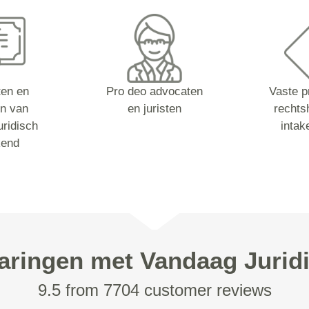
sten en
Pro deo advocaten
Vaste p
n van
en juristen
rechts
ridisch
intak
kend
aringen met Vandaag Jurid
9.5 from 7704 customer reviews