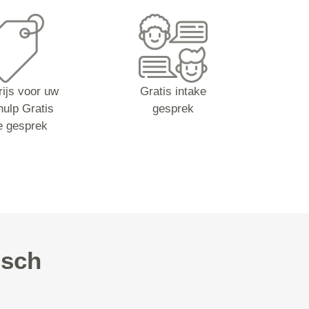
rijs voor uw
Gratis intake
hulp Gratis
gesprek
e gesprek
isch