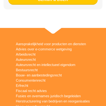
Aansprakelijkheid voor producten en diensten
Advies over e-commerce wetgeving
Arbeidsrecht
Auteursrecht
Auteursrecht en intellectueel eigendom
Bestuursrecht
Bouw- en aanbestedingsrecht
Consumentenrecht
Erfrecht
Fiscaal recht advies
Fusies en overnames juridisch begeleiden
Herstructurering van bedrijven en reorganisaties