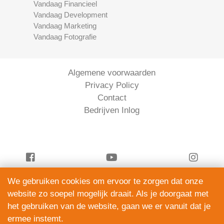
Vandaag Financieel
Vandaag Development
Vandaag Marketing
Vandaag Fotografie
Algemene voorwaarden
Privacy Policy
Contact
Bedrijven Inlog
We gebruiken cookies om ervoor te zorgen dat onze
Vandaag Juridisch is onderdeel van
website zo soepel mogelijk draait. Als je doorgaat met
ServiceRight B.V. | KVK 90914872
het gebruiken van de website, gaan we er vanuit dat je
© 2012 – 2026
ermee instemt.