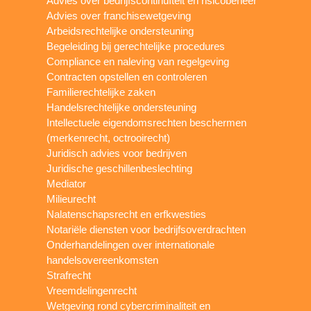
Advies over bedrijfscontinuïteit en risicobeheer
Advies over franchisewetgeving
Arbeidsrechtelijke ondersteuning
Begeleiding bij gerechtelijke procedures
Compliance en naleving van regelgeving
Contracten opstellen en controleren
Familierechtelijke zaken
Handelsrechtelijke ondersteuning
Intellectuele eigendomsrechten beschermen
(merkenrecht, octrooirecht)
Juridisch advies voor bedrijven
Juridische geschillenbeslechting
Mediator
Milieurecht
Nalatenschapsrecht en erfkwesties
Notariële diensten voor bedrijfsoverdrachten
Onderhandelingen over internationale
handelsovereenkomsten
Strafrecht
Vreemdelingenrecht
Wetgeving rond cybercriminaliteit en