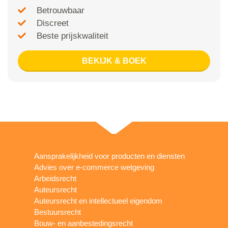
Betrouwbaar
Discreet
Beste prijskwaliteit
BEKIJK & BOEK
Aansprakelijkheid voor producten en diensten
Advies over e-commerce wetgeving
Arbeidsrecht
Auteursrecht
Auteursrecht en intellectueel eigendom
Bestuursrecht
Bouw- en aanbestedingsrecht