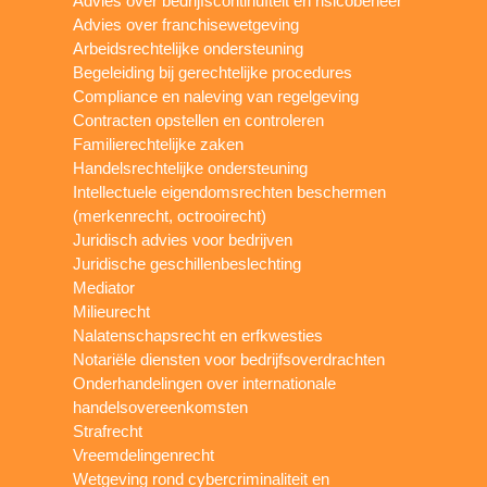
Advies over bedrijfscontinuïteit en risicobeheer
Advies over franchisewetgeving
Arbeidsrechtelijke ondersteuning
Begeleiding bij gerechtelijke procedures
Compliance en naleving van regelgeving
Contracten opstellen en controleren
Familierechtelijke zaken
Handelsrechtelijke ondersteuning
Intellectuele eigendomsrechten beschermen
(merkenrecht, octrooirecht)
Juridisch advies voor bedrijven
Juridische geschillenbeslechting
Mediator
Milieurecht
Nalatenschapsrecht en erfkwesties
Notariële diensten voor bedrijfsoverdrachten
Onderhandelingen over internationale
handelsovereenkomsten
Strafrecht
Vreemdelingenrecht
Wetgeving rond cybercriminaliteit en