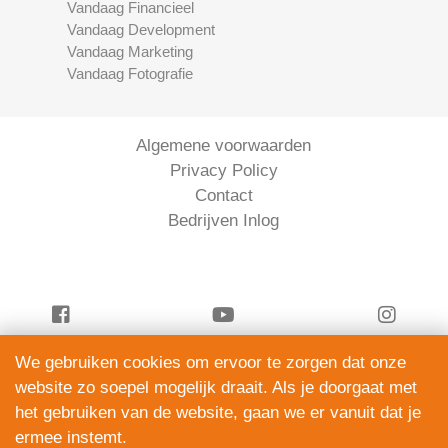
Vandaag Financieel
Vandaag Development
Vandaag Marketing
Vandaag Fotografie
Algemene voorwaarden
Privacy Policy
Contact
Bedrijven Inlog
We gebruiken cookies om ervoor te zorgen dat onze
Vandaag Juridisch is onderdeel van
website zo soepel mogelijk draait. Als je doorgaat met
ServiceRight B.V. | KVK 90914872
het gebruiken van de website, gaan we er vanuit dat je
© 2012 – 2026
ermee instemt.