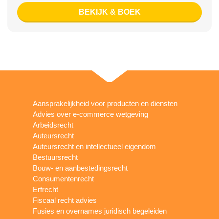
BEKIJK & BOEK
Aansprakelijkheid voor producten en diensten
Advies over e-commerce wetgeving
Arbeidsrecht
Auteursrecht
Auteursrecht en intellectueel eigendom
Bestuursrecht
Bouw- en aanbestedingsrecht
Consumentenrecht
Erfrecht
Fiscaal recht advies
Fusies en overnames juridisch begeleiden