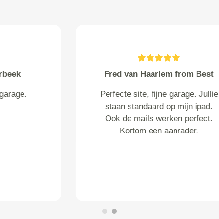
compter from Rockanje
goede prijs; open gesprek met
een deskundige i.p.v. een
account-manager; eerlijke opinie
over staat van slijtage