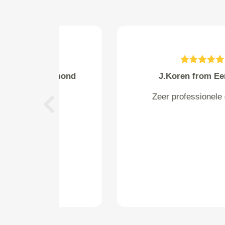
Fred van Haarlem from Best
Perfecte site, fijne garage. Jullie
staan standaard op mijn ipad.
Previous
Ook de mails werken perfect.
Kortom een aanrader.