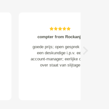
Bernadet DollÃ© from
Badhoevedorp
Voor de eerste keer gebruik
Next
gemaakt van deze garage. In
Ã©Ã©n woord, voortreffelijk.
Haal en brengservice is ideaal
en ook het contact over de
verwachte kosten, was heel
plezierig en correct.