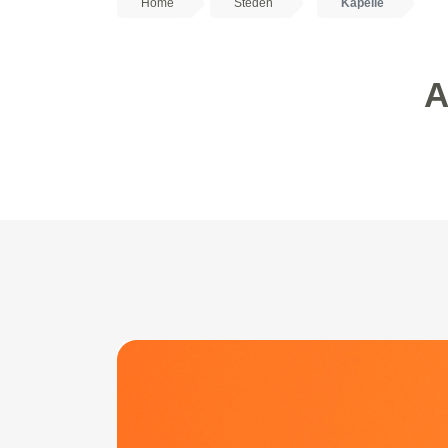
Home
Steden
Kapelle
A