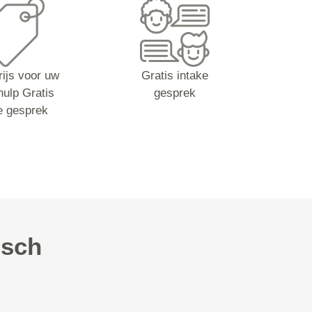
rijs voor uw
Gratis intake
hulp Gratis
gesprek
e gesprek
isch