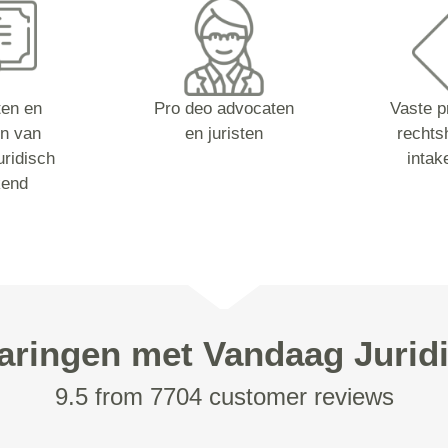
sten en
Pro deo advocaten
Vaste p
n van
en juristen
rechts
ridisch
intak
kend
aringen met Vandaag Jurid
9.5 from 7704 customer reviews