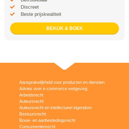
Discreet
Beste prijskwaliteit
BEKIJK & BOEK
Aansprakelijkheid voor producten en diensten
Advies over e-commerce wetgeving
Arbeidsrecht
Auteursrecht
Auteursrecht en intellectueel eigendom
Bestuursrecht
Bouw- en aanbestedingsrecht
Consumentenrecht