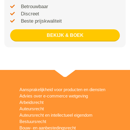
Betrouwbaar
Discreet
Beste prijskwaliteit
BEKIJK & BOEK
Aansprakelijkheid voor producten en diensten
Advies over e-commerce wetgeving
Arbeidsrecht
Auteursrecht
Auteursrecht en intellectueel eigendom
Bestuursrecht
Bouw- en aanbestedingsrecht