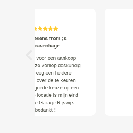
F. Lely from s-gravenhage
Heel goed meegedacht over de
planning en mijn auto opgehaald
Previous
zodat ik geen vrij hoefde te
nemen