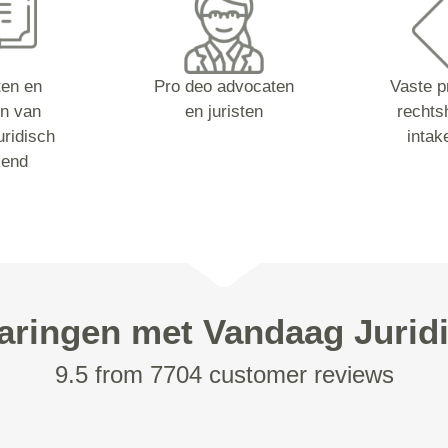
sten en
Pro deo advocaten
Vaste p
n van
en juristen
rechts
ridisch
intak
kend
aringen met Vandaag Jurid
9.5 from 7704 customer reviews