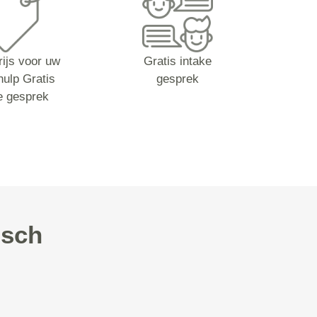
rijs voor uw
Gratis intake
hulp Gratis
gesprek
e gesprek
isch