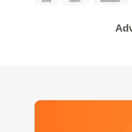
Home
Steden
Nederweert
Adv