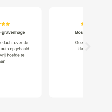
l.takens from Amstelveen
Nog iets te vroeg om te juichen!!
Eerst kijken of alles werkt zoals
Next
het zou moeten werken!
Prachtig concept!