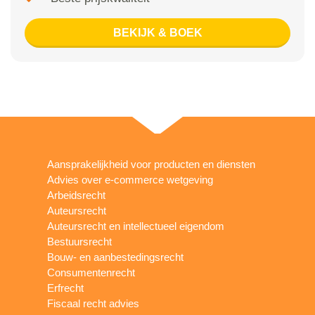
BEKIJK & BOEK
Aansprakelijkheid voor producten en diensten
Advies over e-commerce wetgeving
Arbeidsrecht
Auteursrecht
Auteursrecht en intellectueel eigendom
Bestuursrecht
Bouw- en aanbestedingsrecht
Consumentenrecht
Erfrecht
Fiscaal recht advies