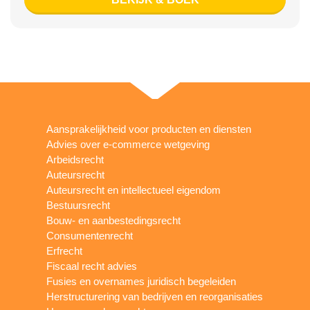
Aansprakelijkheid voor producten en diensten
Advies over e-commerce wetgeving
Arbeidsrecht
Auteursrecht
Auteursrecht en intellectueel eigendom
Bestuursrecht
Bouw- en aanbestedingsrecht
Consumentenrecht
Erfrecht
Fiscaal recht advies
Fusies en overnames juridisch begeleiden
Herstructurering van bedrijven en reorganisaties