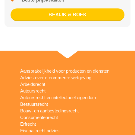
BEKIJK & BOEK
Aansprakelijkheid voor producten en diensten
Advies over e-commerce wetgeving
Arbeidsrecht
Auteursrecht
Auteursrecht en intellectueel eigendom
Bestuursrecht
Bouw- en aanbestedingsrecht
Consumentenrecht
Erfrecht
Fiscaal recht advies