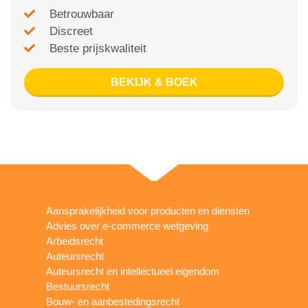
Betrouwbaar
Discreet
Beste prijskwaliteit
BEKIJK & BOEK
Aansprakelijkheid voor producten en diensten
Advies over e-commerce wetgeving
Arbeidsrecht
Auteursrecht
Auteursrecht en intellectueel eigendom
Bestuursrecht
Bouw- en aanbestedingsrecht