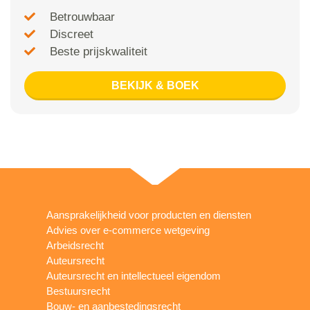
Betrouwbaar
Discreet
Beste prijskwaliteit
BEKIJK & BOEK
Aansprakelijkheid voor producten en diensten
Advies over e-commerce wetgeving
Arbeidsrecht
Auteursrecht
Auteursrecht en intellectueel eigendom
Bestuursrecht
Bouw- en aanbestedingsrecht