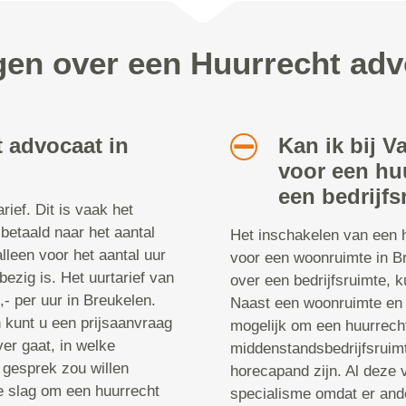
gen over een Huurrecht ad
 advocaat in
Kan ik bij V
voor een hu
een bedrijfs
ief. Dit is vaak het
 betaald naar het aantal
Het inschakelen van een h
 alleen voor het aantal uur
voor een woonruimte in B
ezig is. Het uurtarief van
over een bedrijfsruimte, 
- per uur in Breukelen.
Naast een woonruimte en e
n kunt u een prijsaanvraag
mogelijk om een huurrech
er gaat, in welke
middenstandsbedrijfsruimt
 gesprek zou willen
horecapand zijn. Al deze 
e slag om een huurrecht
specialisme omdat er ande