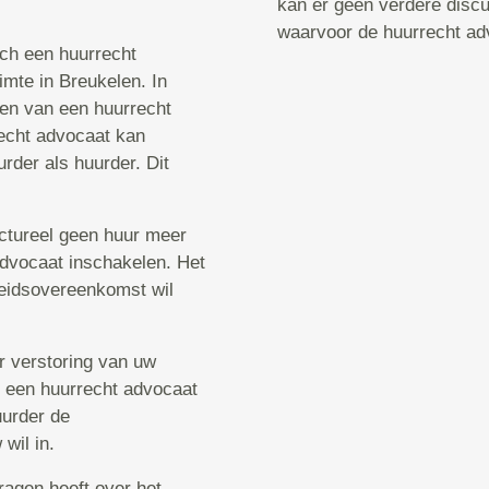
kan er geen verdere discu
waarvoor de huurrecht ad
sch een huurrecht
mte in Breukelen. In
ken van een huurrecht
echt advocaat kan
rder als huurder. Dit
uctureel geen huur meer
 advocaat inschakelen. Het
rbeidsovereenkomst wil
er verstoring van uw
u een huurrecht advocaat
uurder de
wil in.
ragen heeft over het