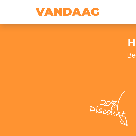
H
Be
20%
Discount