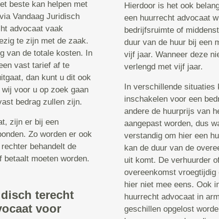
 het beste kan helpen met
Hierdoor is het ook belan
 via Vandaag Juridisch
een huurrecht advocaat w
echt advocaat vaak
bedrijfsruimte of middenst
ezig te zijn met de zaak.
duur van de huur bij een 
g van de totale kosten. In
vijf jaar. Wanneer deze n
n vast tarief af te
verlengd met vijf jaar.
tgaat, dan kunt u dit ook
In verschillende situatie
 wij voor u op zoek gaan
inschakelen voor een bedr
ast bedrag zullen zijn.
andere de huurprijs van h
 zijn er bij een
aangepast worden, dus wan
bonden. Zo worden er ook
verstandig om hier een hu
 rechter behandelt de
kan de duur van de overe
f betaalt moeten worden.
uit komt. De verhuurder of
overeenkomst vroegtijdig 
hier niet mee eens. Ook in
idisch terecht
huurrecht advocaat in ar
vocaat voor
geschillen opgelost worde