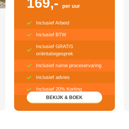
169,-
per uur
Inclusief Arbeid
Inclusief BTW
Inclusief GRATIS
oriëntatiegesprek
Inclusief ruime proceservaring
Inclusief advies
Inclusief 20% Korting
BEKIJK & BOEK