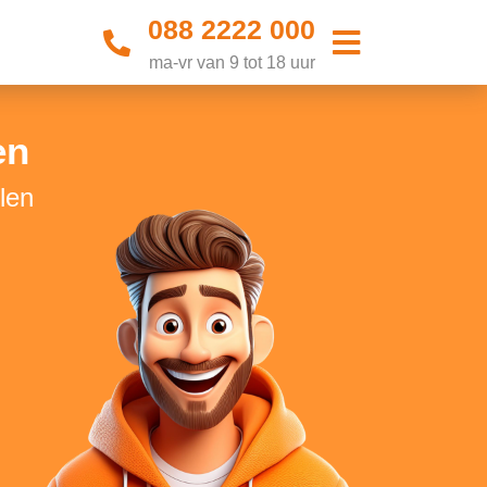
088 2222 000
ma-vr van 9 tot 18 uur
en
len