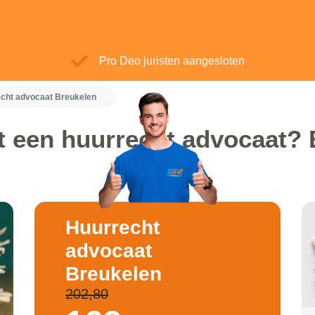
Pro Deo juristen aangesloten
cht advocaat Breukelen
t een huurrecht advocaat? 
Huurrecht
advocaat
Breukelen
202,80