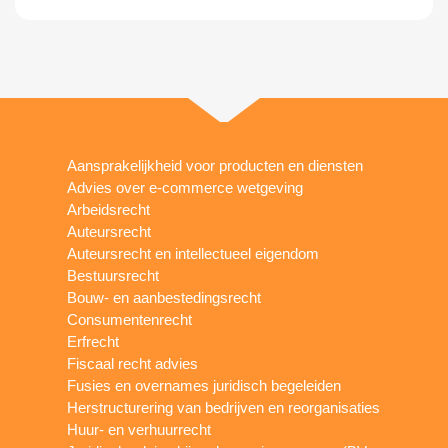
Aansprakelijkheid voor producten en diensten
Advies over e-commerce wetgeving
Arbeidsrecht
Auteursrecht
Auteursrecht en intellectueel eigendom
Bestuursrecht
Bouw- en aanbestedingsrecht
Consumentenrecht
Erfrecht
Fiscaal recht advies
Fusies en overnames juridisch begeleiden
Herstructurering van bedrijven en reorganisaties
Huur- en verhuurrecht