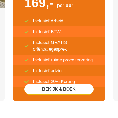
169,-
per uur
Inclusief Arbeid
Inclusief BTW
Inclusief GRATIS
oriëntatiegesprek
Inclusief ruime proceservaring
Inclusief advies
Inclusief 20% Korting
BEKIJK & BOEK