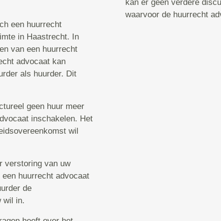
kan er geen verdere discu
waarvoor de huurrecht ad
sch een huurrecht
mte in Haastrecht. In
ken van een huurrecht
echt advocaat kan
rder als huurder. Dit
uctureel geen huur meer
 advocaat inschakelen. Het
rbeidsovereenkomst wil
er verstoring van uw
u een huurrecht advocaat
uurder de
wil in.
ragen heeft over het