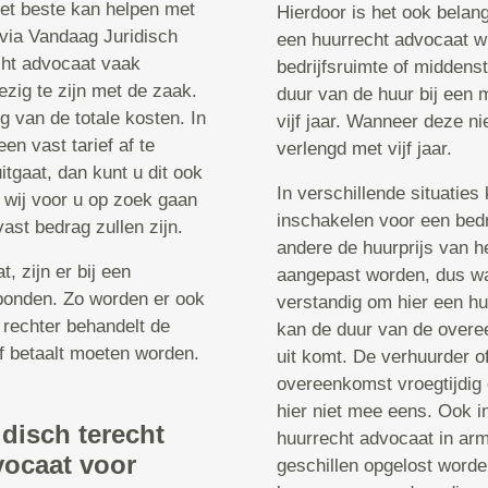
 het beste kan helpen met
Hierdoor is het ook belan
 via Vandaag Juridisch
een huurrecht advocaat w
echt advocaat vaak
bedrijfsruimte of middenst
ezig te zijn met de zaak.
duur van de huur bij een 
g van de totale kosten. In
vijf jaar. Wanneer deze n
n vast tarief af te
verlengd met vijf jaar.
tgaat, dan kunt u dit ook
In verschillende situatie
 wij voor u op zoek gaan
inschakelen voor een bedr
ast bedrag zullen zijn.
andere de huurprijs van h
 zijn er bij een
aangepast worden, dus wan
bonden. Zo worden er ook
verstandig om hier een hu
 rechter behandelt de
kan de duur van de overe
f betaalt moeten worden.
uit komt. De verhuurder of
overeenkomst vroegtijdig 
hier niet mee eens. Ook in
idisch terecht
huurrecht advocaat in ar
vocaat voor
geschillen opgelost worde