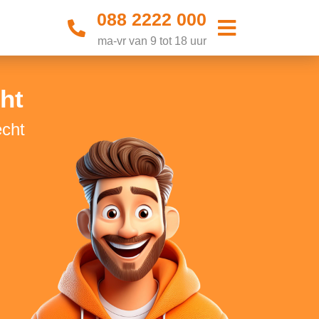
088 2222 000
ma-vr van 9 tot 18 uur
ht
echt