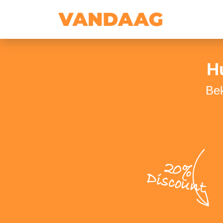
H
Bek
20%
Discount