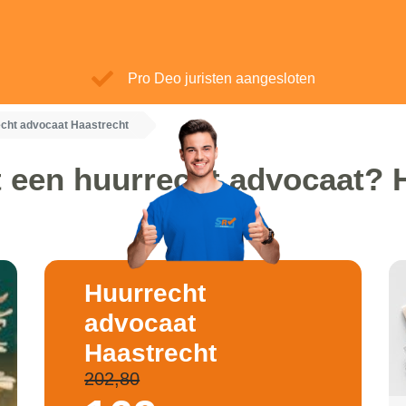
Pro Deo juristen aangesloten
cht advocaat Haastrecht
 een huurrecht advocaat? 
Huurrecht
advocaat
Haastrecht
202,80