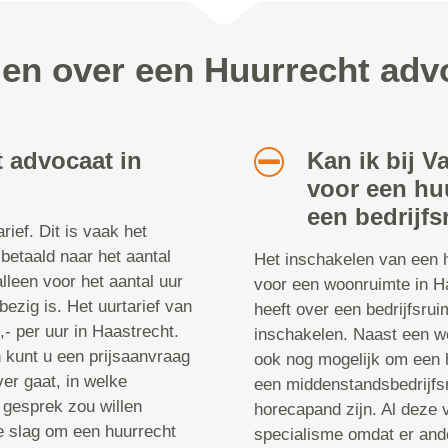
gen over een Huurrecht adv
 advocaat in
Kan ik bij V
voor een hu
een bedrijfs
ief. Dit is vaak het
 betaald naar het aantal
Het inschakelen van een h
 alleen voor het aantal uur
voor een woonruimte in H
ezig is. Het uurtarief van
heeft over een bedrijfsru
- per uur in Haastrecht.
inschakelen. Naast een wo
n kunt u een prijsaanvraag
ook nog mogelijk om een 
er gaat, in welke
een middenstandsbedrijfsr
 gesprek zou willen
horecapand zijn. Al deze 
e slag om een huurrecht
specialisme omdat er ande