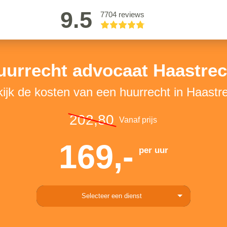
9.5
7704 reviews
uurrecht advocaat Haastrec
ijk de kosten van een huurrecht in Haastr
202,80
Vanaf prijs
169,-
per uur
Selecteer een dienst