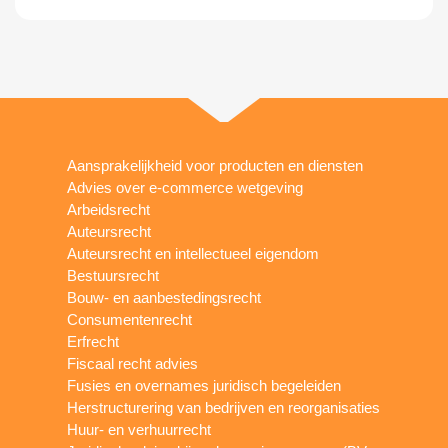
Aansprakelijkheid voor producten en diensten
Advies over e-commerce wetgeving
Arbeidsrecht
Auteursrecht
Auteursrecht en intellectueel eigendom
Bestuursrecht
Bouw- en aanbestedingsrecht
Consumentenrecht
Erfrecht
Fiscaal recht advies
Fusies en overnames juridisch begeleiden
Herstructurering van bedrijven en reorganisaties
Huur- en verhuurrecht