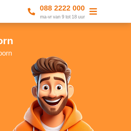
088 2222 000
ma-vr van 9 tot 18 uur
orn
oorn