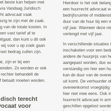
 het beste kan helpen met
Hierdoor is het ook belan
 via Vandaag Juridisch
een huurrecht advocaat w
echt advocaat vaak
bedrijfsruimte of middenst
ezig te zijn met de zaak.
duur van de huur bij een 
g van de totale kosten. In
vijf jaar. Wanneer deze n
n vast tarief af te
verlengd met vijf jaar.
tgaat, dan kunt u dit ook
In verschillende situatie
 wij voor u op zoek gaan
inschakelen voor een bedr
ast bedrag zullen zijn.
andere de huurprijs van h
 zijn er bij een
aangepast worden, dus wan
bonden. Zo worden er ook
verstandig om hier een hu
 rechter behandelt de
kan de duur van de overe
f betaalt moeten worden.
uit komt. De verhuurder of
overeenkomst vroegtijdig 
hier niet mee eens. Ook in
idisch terecht
huurrecht advocaat in ar
vocaat voor
geschillen opgelost worde