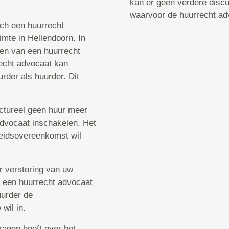
kan er geen verdere discu
waarvoor de huurrecht ad
sch een huurrecht
mte in Hellendoorn. In
ken van een huurrecht
echt advocaat kan
rder als huurder. Dit
uctureel geen huur meer
 advocaat inschakelen. Het
rbeidsovereenkomst wil
er verstoring van uw
u een huurrecht advocaat
uurder de
wil in.
ragen heeft over het