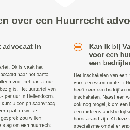
en over een Huurrecht adv
 advocaat in
Kan ik bij V
voor een hu
een bedrijfs
ief. Dit is vaak het
 betaald naar het aantal
Het inschakelen van een h
 alleen voor het aantal uur
voor een woonruimte in H
ezig is. Het uurtarief van
heeft over een bedrijfsru
- per uur in Hellendoorn.
inschakelen. Naast een wo
n kunt u een prijsaanvraag
ook nog mogelijk om een 
er gaat, in welke
een middenstandsbedrijfsr
 gesprek zou willen
horecapand zijn. Al deze 
e slag om een huurrecht
specialisme omdat er ande