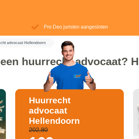
Pro Deo juristen aangesloten
cht advocaat Hellendoorn
 een huurrecht advocaat? H
Huurrecht
advocaat
Hellendoorn
202,80