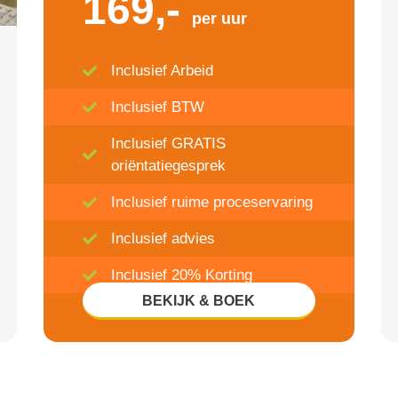
169,-
per uur
Inclusief Arbeid
Inclusief BTW
Inclusief GRATIS
oriëntatiegesprek
Inclusief ruime proceservaring
Inclusief advies
Inclusief 20% Korting
BEKIJK & BOEK