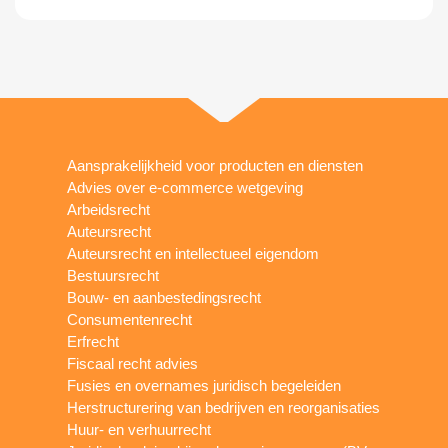
Aansprakelijkheid voor producten en diensten
Advies over e-commerce wetgeving
Arbeidsrecht
Auteursrecht
Auteursrecht en intellectueel eigendom
Bestuursrecht
Bouw- en aanbestedingsrecht
Consumentenrecht
Erfrecht
Fiscaal recht advies
Fusies en overnames juridisch begeleiden
Herstructurering van bedrijven en reorganisaties
Huur- en verhuurrecht