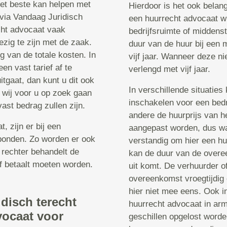
 het beste kan helpen met
Hierdoor is het ook belan
 via Vandaag Juridisch
een huurrecht advocaat w
echt advocaat vaak
bedrijfsruimte of middenst
ezig te zijn met de zaak.
duur van de huur bij een 
g van de totale kosten. In
vijf jaar. Wanneer deze n
n vast tarief af te
verlengd met vijf jaar.
tgaat, dan kunt u dit ook
In verschillende situatie
 wij voor u op zoek gaan
inschakelen voor een bedr
ast bedrag zullen zijn.
andere de huurprijs van h
 zijn er bij een
aangepast worden, dus wan
bonden. Zo worden er ook
verstandig om hier een hu
 rechter behandelt de
kan de duur van de overe
f betaalt moeten worden.
uit komt. De verhuurder of
overeenkomst vroegtijdig 
hier niet mee eens. Ook in
idisch terecht
huurrecht advocaat in ar
vocaat voor
geschillen opgelost worde