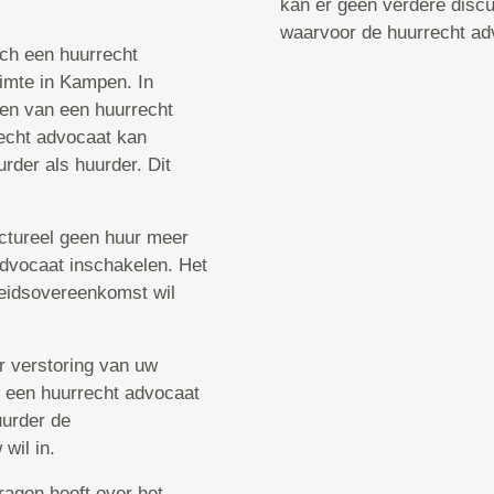
kan er geen verdere discu
waarvoor de huurrecht ad
sch een huurrecht
imte in Kampen. In
ken van een huurrecht
echt advocaat kan
rder als huurder. Dit
uctureel geen huur meer
 advocaat inschakelen. Het
rbeidsovereenkomst wil
er verstoring van uw
u een huurrecht advocaat
uurder de
wil in.
ragen heeft over het