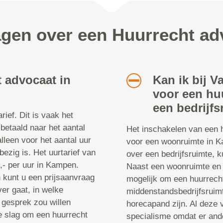
agen over een Huurrecht 
 advocaat in
Kan ik bij V
voor een hu
een bedrijfs
ief. Dit is vaak het
 betaald naar het aantal
Het inschakelen van een h
 alleen voor het aantal uur
voor een woonruimte in K
ezig is. Het uurtarief van
over een bedrijfsruimte, 
,- per uur in Kampen.
Naast een woonruimte en e
n kunt u een prijsaanvraag
mogelijk om een huurrech
er gaat, in welke
middenstandsbedrijfsruimt
 gesprek zou willen
horecapand zijn. Al deze 
e slag om een huurrecht
specialisme omdat er ande