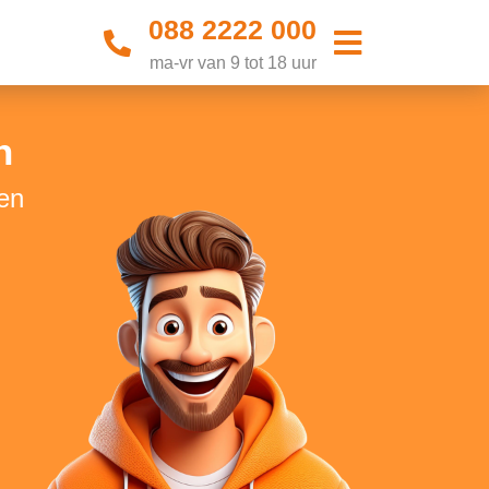
088 2222 000
ma-vr van 9 tot 18 uur
n
en