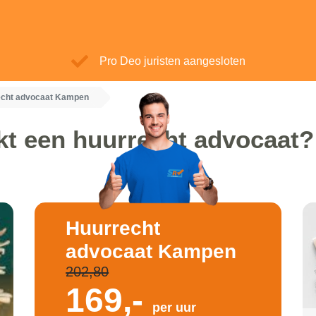
Pro Deo juristen aangesloten
echt advocaat Kampen
kt een huurrecht advocaat
Huurrecht
advocaat Kampen
202,80
169,-
per uur