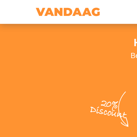
B
20%
Discount