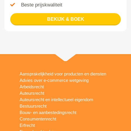
Beste prijskwaliteit
BEKIJK & BOEK
Aansprakelijkheid voor producten en diensten
Advies over e-commerce wetgeving
Arbeidsrecht
Auteursrecht
Auteursrecht en intellectueel eigendom
Bestuursrecht
Bouw- en aanbestedingsrecht
Consumentenrecht
Erfrecht