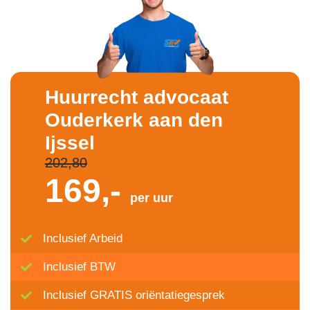
Huurrecht advocaat
Ouderkerk aan den
Ijssel
202,80
169,-
per uur
Inclusief Arbeid
Inclusief BTW
Inclusief GRATIS oriëntatiegesprek