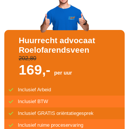
Huurrecht advocaat
Roelofarendsveen
202,80
169,-
per uur
Inclusief Arbeid
Inclusief BTW
Inclusief GRATIS oriëntatiegesprek
Inclusief ruime proceservaring