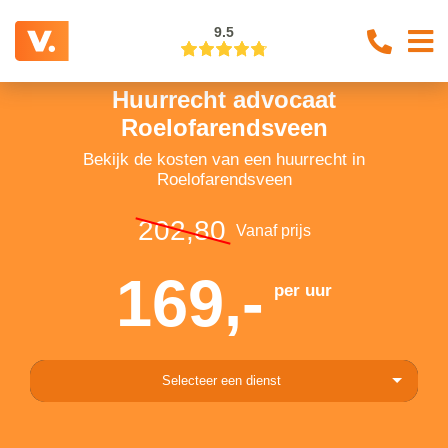
9.5
Huurrecht advocaat
Roelofarendsveen
Bekijk de kosten van een huurrecht in
Roelofarendsveen
202,80
Vanaf prijs
169,-
per uur
Selecteer een dienst