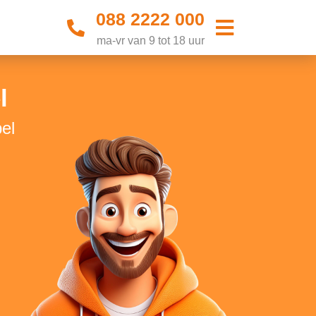
088 2222 000
ma-vr van 9 tot 18 uur
l
el