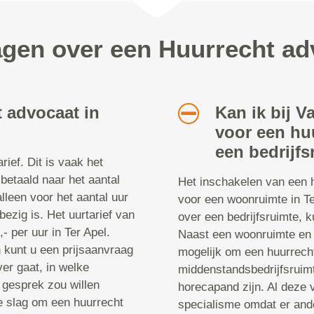
agen over een Huurrecht ad
 advocaat in
Kan ik bij V
voor een hu
een bedrijfs
ief. Dit is vaak het
 betaald naar het aantal
Het inschakelen van een h
 alleen voor het aantal uur
voor een woonruimte in T
ezig is. Het uurtarief van
over een bedrijfsruimte, 
 per uur in Ter Apel.
Naast een woonruimte en e
n kunt u een prijsaanvraag
mogelijk om een huurrech
er gaat, in welke
middenstandsbedrijfsruimt
 gesprek zou willen
horecapand zijn. Al deze 
e slag om een huurrecht
specialisme omdat er ande