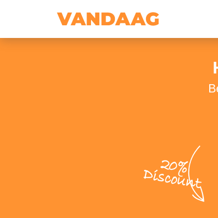
B
20%
Discount