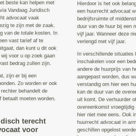
 het beste kan helpen met
Hierdoor is het ook belan
 via Vandaag Juridisch
een huurrecht advocaat w
echt advocaat vaak
bedrijfsruimte of middenst
ezig te zijn met de zaak.
duur van de huur bij een 
g van de totale kosten. In
vijf jaar. Wanneer deze n
n vast tarief af te
verlengd met vijf jaar.
tgaat, dan kunt u dit ook
In verschillende situatie
 wij voor u op zoek gaan
inschakelen voor een bedr
ast bedrag zullen zijn.
andere de huurprijs van h
 zijn er bij een
aangepast worden, dus wan
bonden. Zo worden er ook
verstandig om hier een hu
 rechter behandelt de
kan de duur van de overe
f betaalt moeten worden.
uit komt. De verhuurder of
overeenkomst vroegtijdig 
hier niet mee eens. Ook in
idisch terecht
huurrecht advocaat in ar
vocaat voor
geschillen opgelost worde