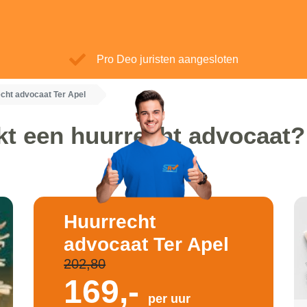
Pro Deo juristen aangesloten
cht advocaat Ter Apel
t een huurrecht advocaat?
Huurrecht
advocaat Ter Apel
202,80
169,-
per uur