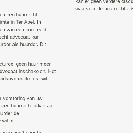
kan er geen verdere discu
waarvoor de huurrecht ad
sch een huurrecht
mte in Ter Apel. In
ken van een huurrecht
echt advocaat kan
rder als huurder. Dit
uctureel geen huur meer
 advocaat inschakelen. Het
rbeidsovereenkomst wil
er verstoring van uw
u een huurrecht advocaat
uurder de
wil in.
ragen heeft over het