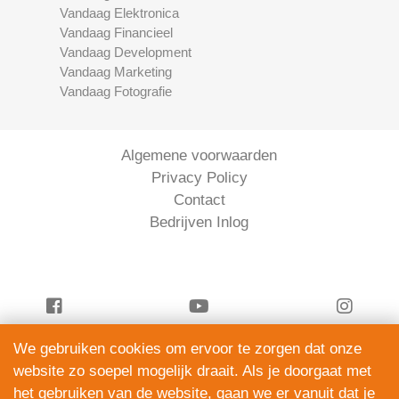
Vandaag Elektronica
Vandaag Financieel
Vandaag Development
Vandaag Marketing
Vandaag Fotografie
Algemene voorwaarden
Privacy Policy
Contact
Bedrijven Inlog
We gebruiken cookies om ervoor te zorgen dat onze
Vandaag Juridisch is onderdeel van
website zo soepel mogelijk draait. Als je doorgaat met
ServiceRight B.V. | KVK 90914872
het gebruiken van de website, gaan we er vanuit dat je