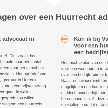
agen over een Huurrecht a
 advocaat in
Kan ik bij V
voor een hu
een bedrijfs
ief. Dit is vaak het
 betaald naar het aantal
Het inschakelen van een h
 alleen voor het aantal uur
voor een woonruimte in U
ezig is. Het uurtarief van
over een bedrijfsruimte, 
- per uur in Ureterp.
Naast een woonruimte en e
n kunt u een prijsaanvraag
mogelijk om een huurrech
er gaat, in welke
middenstandsbedrijfsruimt
 gesprek zou willen
horecapand zijn. Al deze 
e slag om een huurrecht
specialisme omdat er ande