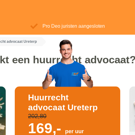
Pro Deo juristen aangesloten
cht advocaat Ureterp
kt een huurrecht advocaat?
Huurrecht
advocaat Ureterp
202,80
169,-
per uur