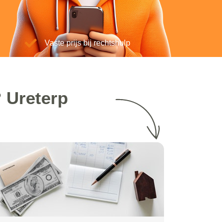
Vaste prijs bij rechtshulp
 Ureterp