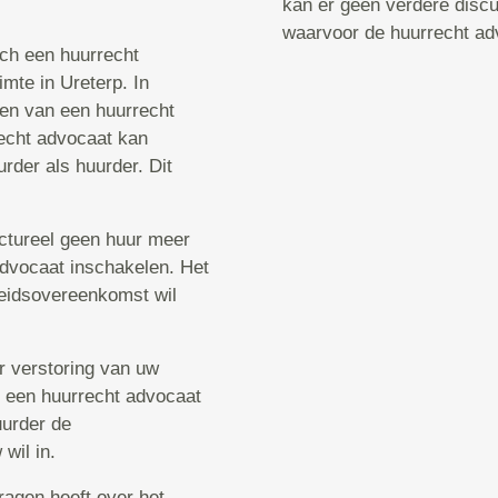
kan er geen verdere discu
waarvoor de huurrecht ad
sch een huurrecht
mte in Ureterp. In
ken van een huurrecht
echt advocaat kan
rder als huurder. Dit
uctureel geen huur meer
 advocaat inschakelen. Het
rbeidsovereenkomst wil
er verstoring van uw
u een huurrecht advocaat
uurder de
wil in.
ragen heeft over het