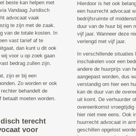
 het beste kan helpen met
Hierdoor is het ook belan
 via Vandaag Juridisch
een huurrecht advocaat w
echt advocaat vaak
bedrijfsruimte of middenst
ezig te zijn met de zaak.
duur van de huur bij een 
g van de totale kosten. In
vijf jaar. Wanneer deze n
n vast tarief af te
verlengd met vijf jaar.
tgaat, dan kunt u dit ook
In verschillende situatie
 wij voor u op zoek gaan
inschakelen voor een bedr
ast bedrag zullen zijn.
andere de huurprijs van h
 zijn er bij een
aangepast worden, dus wan
bonden. Zo worden er ook
verstandig om hier een hu
 rechter behandelt de
kan de duur van de overe
f betaalt moeten worden.
uit komt. De verhuurder of
overeenkomst vroegtijdig 
hier niet mee eens. Ook in
idisch terecht
huurrecht advocaat in ar
vocaat voor
geschillen opgelost worde