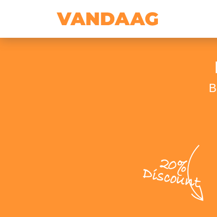
B
20%
Discount