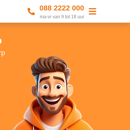
088 2222 000
ma-vr van 9 tot 18 uur
p
rp