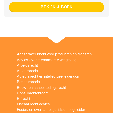
BEKIJK & BOEK
Aansprakelijkheid voor producten en diensten
Advies over e-commerce wetgeving
Arbeidsrecht
Auteursrecht
Auteursrecht en intellectueel eigendom
Bestuursrecht
Bouw- en aanbestedingsrecht
Consumentenrecht
Erfrecht
Fiscaal recht advies
Fusies en overnames juridisch begeleiden