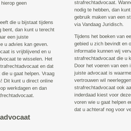
strafrechtadvocaat. Wanne
n hierop geen
nodig te hebben, dan kunt
gebruik maken van een st
ft die u bijstaat tijdens
via Vandaag Juridisch.
g bent, dan kunt u terecht
Tijdens het boeken van e
ar een juiste
gebied u zich bevindt en
ie u advies kan geven.
informatie kunnen wij ver
at is vrijblijvend en u
strafrechtadvocaat die u k
advocaat te wisselen. Het
Door het voeren van een i
strafrechtadvocaat en dat
juiste advocaat is waarmee
t die u gaat helpen. Vraag
vertrouwen wil neerleggen
 Dit kunt u direct online
strafrechtadvocaat ook aa
0 op werkdagen en dan
inderdaad kiest voor dez
afrechtadvocaat.
voren wie u gaat helpen e
dat u achteraf nog voor v
tadvocaat