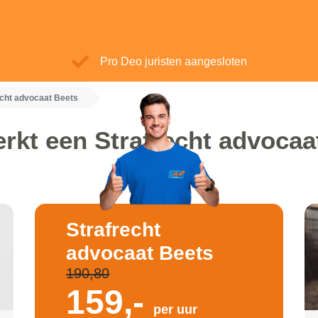
Pro Deo juristen aangesloten
echt advocaat Beets
rkt een Strafrecht advocaa
Strafrecht
advocaat Beets
190,80
159,-
per uur