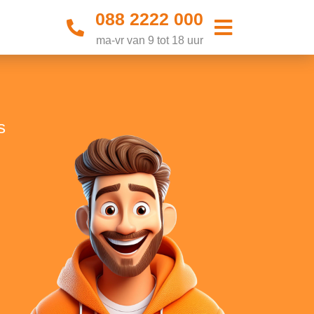
088 2222 000
ma-vr van 9 tot 18 uur
s