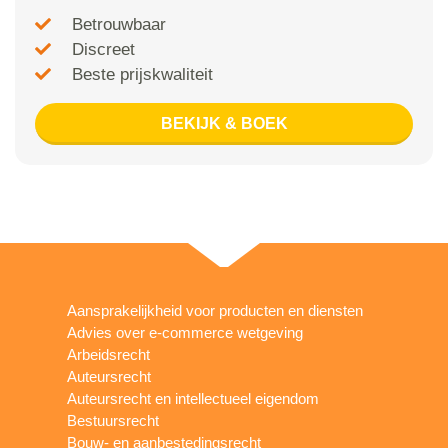
Betrouwbaar
Discreet
Beste prijskwaliteit
BEKIJK & BOEK
Aansprakelijkheid voor producten en diensten
Advies over e-commerce wetgeving
Arbeidsrecht
Auteursrecht
Auteursrecht en intellectueel eigendom
Bestuursrecht
Bouw- en aanbestedingsrecht