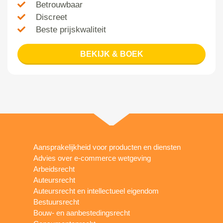
Betrouwbaar
Discreet
Beste prijskwaliteit
BEKIJK & BOEK
Aansprakelijkheid voor producten en diensten
Advies over e-commerce wetgeving
Arbeidsrecht
Auteursrecht
Auteursrecht en intellectueel eigendom
Bestuursrecht
Bouw- en aanbestedingsrecht