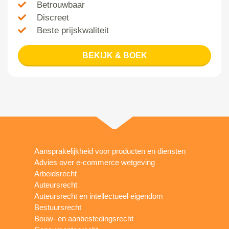
Betrouwbaar
Discreet
Beste prijskwaliteit
BEKIJK & BOEK
Aansprakelijkheid voor producten en diensten
Advies over e-commerce wetgeving
Arbeidsrecht
Auteursrecht
Auteursrecht en intellectueel eigendom
Bestuursrecht
Bouw- en aanbestedingsrecht