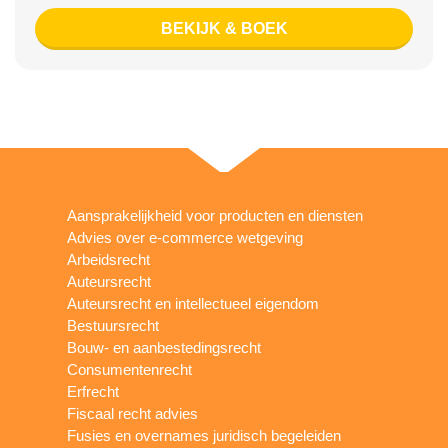
BEKIJK & BOEK
Aansprakelijkheid voor producten en diensten
Advies over e-commerce wetgeving
Arbeidsrecht
Auteursrecht
Auteursrecht en intellectueel eigendom
Bestuursrecht
Bouw- en aanbestedingsrecht
Consumentenrecht
Erfrecht
Fiscaal recht advies
Fusies en overnames juridisch begeleiden