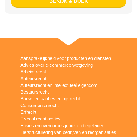
BEKIJK & BOEK
Aansprakelijkheid voor producten en diensten
Advies over e-commerce wetgeving
Arbeidsrecht
Auteursrecht
Auteursrecht en intellectueel eigendom
Bestuursrecht
Bouw- en aanbestedingsrecht
Consumentenrecht
Erfrecht
Fiscaal recht advies
Fusies en overnames juridisch begeleiden
Herstructurering van bedrijven en reorganisaties