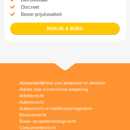
Discreet
Beste prijskwaliteit
BEKIJK & BOEK
Aansprakelijkheid voor producten en diensten
Advies over e-commerce wetgeving
Arbeidsrecht
Auteursrecht
Auteursrecht en intellectueel eigendom
Bestuursrecht
Bouw- en aanbestedingsrecht
Consumentenrecht