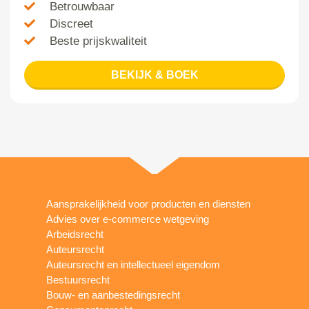
Betrouwbaar
Discreet
Beste prijskwaliteit
BEKIJK & BOEK
Aansprakelijkheid voor producten en diensten
Advies over e-commerce wetgeving
Arbeidsrecht
Auteursrecht
Auteursrecht en intellectueel eigendom
Bestuursrecht
Bouw- en aanbestedingsrecht