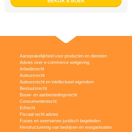
BEKIJK & BOEK
Aansprakelijkheid voor producten en diensten
Advies over e-commerce wetgeving
Arbeidsrecht
Auteursrecht
Auteursrecht en intellectueel eigendom
Bestuursrecht
Bouw- en aanbestedingsrecht
Consumentenrecht
Erfrecht
Fiscaal recht advies
Fusies en overnames juridisch begeleiden
Herstructurering van bedrijven en reorganisaties