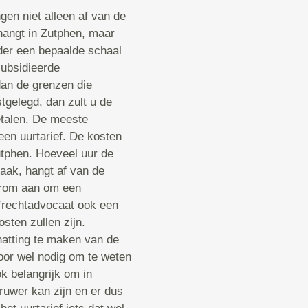
en niet alleen af van de
hangt in Zutphen, maar
er een bepaalde schaal
subsidieerde
dan de grenzen die
tgelegd, dan zult u de
etalen. De meeste
en uurtarief. De kosten
utphen. Hoeveel uur de
zaak, hangt af van de
arom aan om een
afrechtadvocaat ook een
sten zullen zijn.
hatting te maken van de
oor wel nodig om te weten
ok belangrijk om in
ruwer kan zijn en er dus