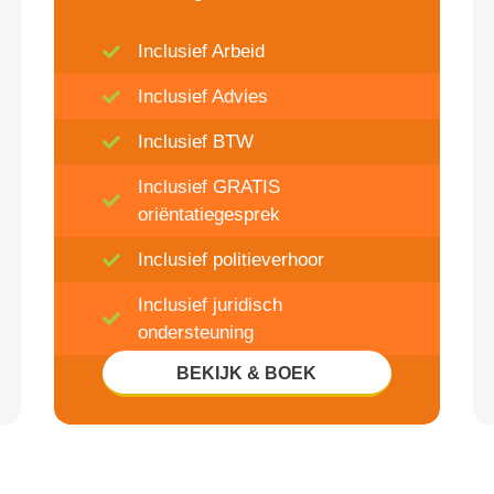
Inclusief Arbeid
Inclusief Advies
Inclusief BTW
Inclusief GRATIS
oriëntatiegesprek
Inclusief politieverhoor
Inclusief juridisch
ondersteuning
BEKIJK & BOEK
Inclusief 20% Korting