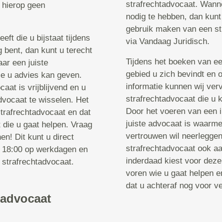
strafrechtadvocaat. Wanne
n hierop geen
nodig te hebben, dan kunt
gebruik maken van een st
ft die u bijstaat tijdens
via Vandaag Juridisch.
g bent, dan kunt u terecht
Tijdens het boeken van e
ar een juiste
gebied u zich bevindt en
ie u advies kan geven.
informatie kunnen wij ver
at is vrijblijvend en u
strafrechtadvocaat die u k
advocaat te wisselen. Het
Door het voeren van een i
strafrechtadvocaat en dat
juiste advocaat is waarmee
t die u gaat helpen. Vraag
vertrouwen wil neerleggen
n! Dit kunt u direct
strafrechtadvocaat ook aa
n 18:00 op werkdagen en
inderdaad kiest voor dez
 strafrechtadvocaat.
voren wie u gaat helpen e
dat u achteraf nog voor v
tadvocaat