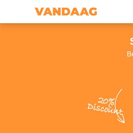
B
20%
Discount