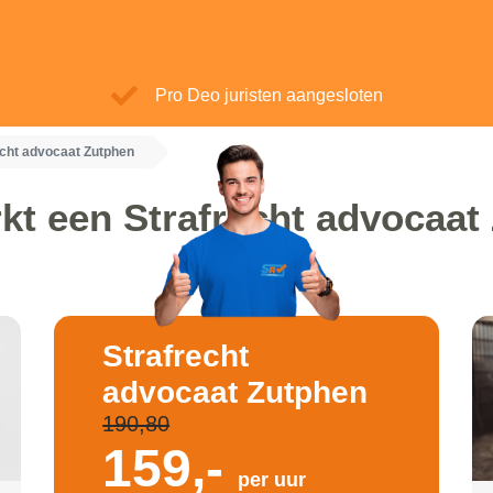
Pro Deo juristen aangesloten
echt advocaat Zutphen
kt een Strafrecht advocaat
Strafrecht
advocaat Zutphen
190,80
159,-
per uur