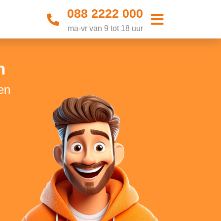
088 2222 000
ma-vr van 9 tot 18 uur
n
en